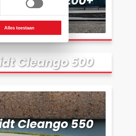
t eSwingo 200+
Alles toestaan
dt Cleango 500
dt Cleango 550