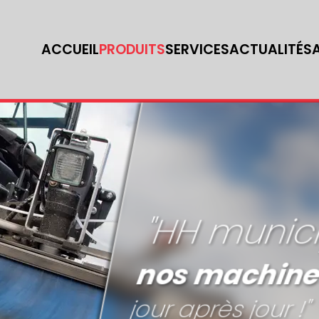
ACCUEIL
PRODUITS
SERVICES
ACTUALITÉS
"HH munici
nos machines
jour après jour !"